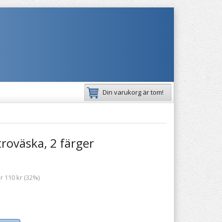
Din varukorg är tom!
roväska, 2 färger
r 110 kr (32%)