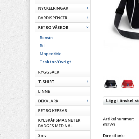
NYCKELRINGAR
BARDISPENCER
RETRO VÄSKOR
Bensin
Bil
Moped/Mc
Traktor/Övrigt
RYGGSÄCK
T-SHIRT
LINNE
Lägg i önskelis
DEKALARK
RETRO KEPSAR
Artikelnummer:
KYLSKÅPSMAGNETER
655VG
BADGES MED NÅL
Smv
Direktlänk: