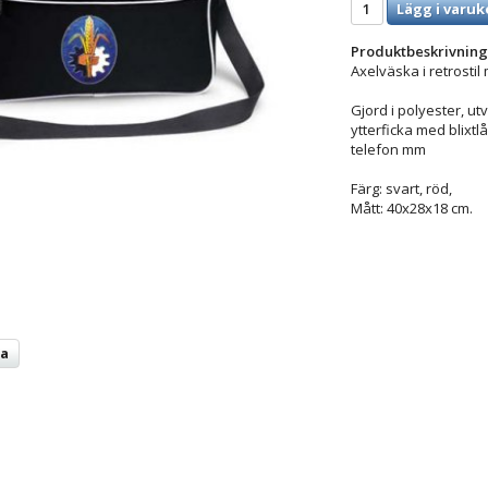
Lägg i varuk
Produktbeskrivning
Axelväska i retrostil
Gjord i polyester, ut
ytterficka med blixtlå
telefon mm
Färg: svart, röd,
Mått: 40x28x18 cm.
ta