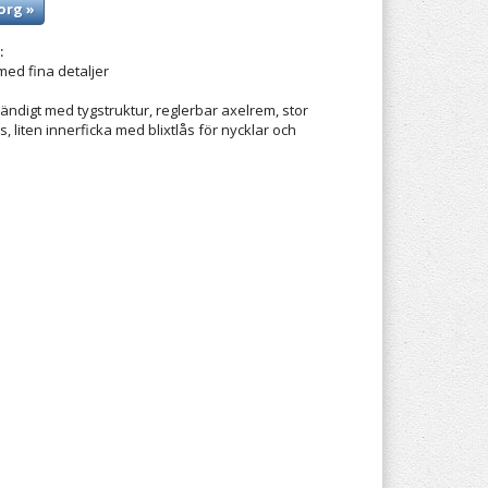
org »
:
 med fina detaljer
vändigt med tygstruktur, reglerbar axelrem, stor
s, liten innerficka med blixtlås för nycklar och