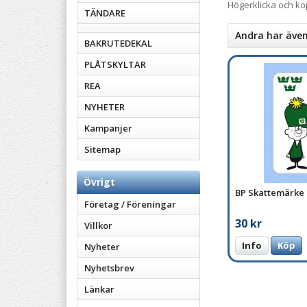
Högerklicka och k
TÄNDARE
Andra har äve
BAKRUTEDEKAL
PLÅTSKYLTAR
REA
NYHETER
Kampanjer
Sitemap
Övrigt
BP Skattemärke
Företag / Föreningar
30 kr
Villkor
Info
Köp
Nyheter
Nyhetsbrev
Länkar