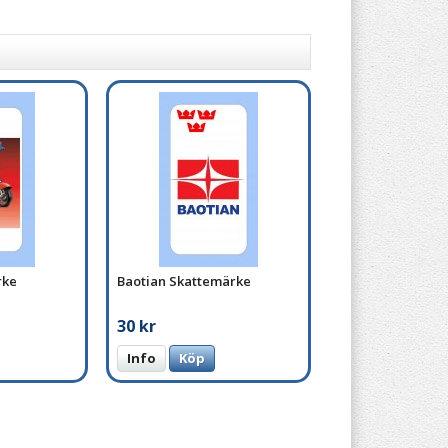
rke
Baotian Skattemärke
30 kr
Info
Köp