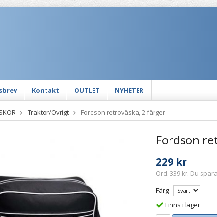
sbrev
Kontakt
OUTLET
NYHETER
ÄSKOR
Traktor/Övrigt
Fordson retroväska, 2 färger
Fordson ret
229 kr
Ord. 339 kr. Du spara
Färg
Finns i lager