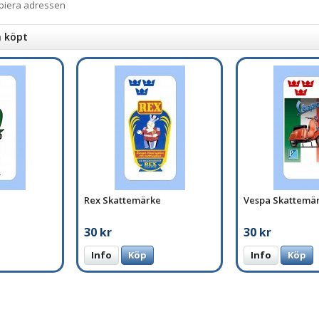
opiera adressen
n köpt
Rex Skattemärke
Vespa Skattemä
30 kr
30 kr
Info
Köp
Info
Köp