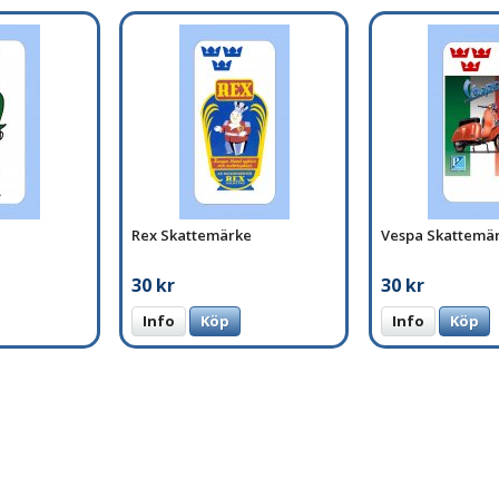
Rex Skattemärke
Vespa Skattemä
30 kr
30 kr
Info
Köp
Info
Köp