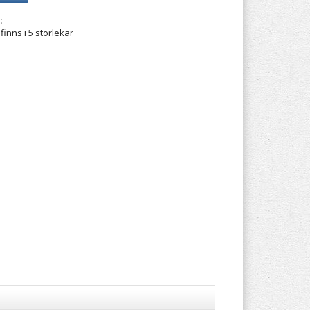
:
inns i 5 storlekar