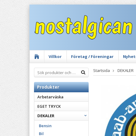
Villkor
Företag / Föreningar
Nyhet
Startsida
DEKALER
Produkter
Arbetarväska
EGET TRYCK
DEKALER
Bensin
Bil