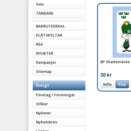
Smv
TÄNDARE
BAKRUTEDEKAL
PLÅTSKYLTAR
REA
NYHETER
BP Skattemärke
Kampanjer
Sitemap
30 kr
Info
Köp
Övrigt
Företag / Föreningar
Villkor
Nyheter
Nyhetsbrev