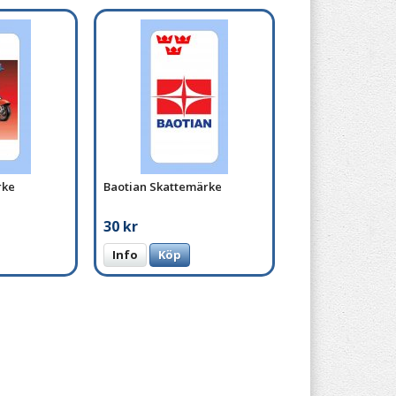
rke
Baotian Skattemärke
30 kr
Info
Köp