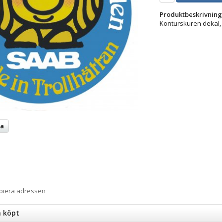
Produktbeskrivning
Konturskuren dekal, f
ta
opiera adressen
n köpt