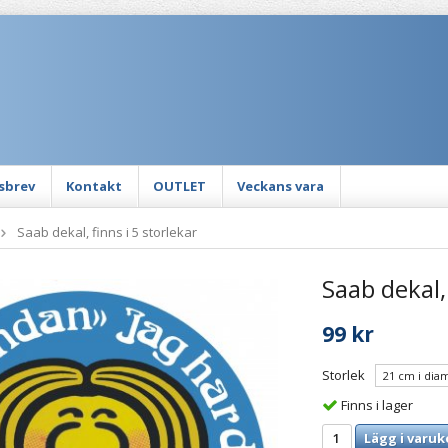
sbrev
Kontakt
OUTLET
Veckans vara
Saab dekal, finns i 5 storlekar
Saab dekal, 
99 kr
Storlek
Finns i lager
Lägg i varuk