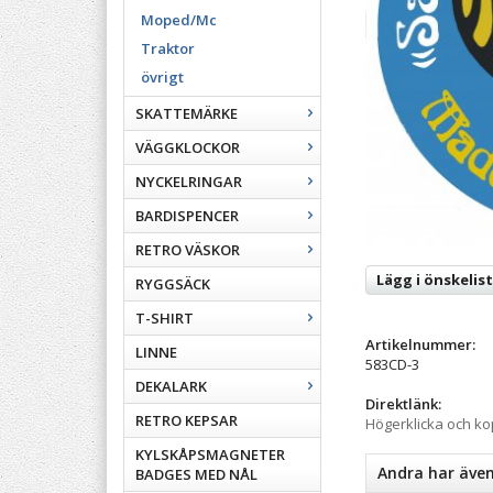
Moped/Mc
Traktor
övrigt
SKATTEMÄRKE
VÄGGKLOCKOR
NYCKELRINGAR
BARDISPENCER
RETRO VÄSKOR
Lägg i önskelis
RYGGSÄCK
T-SHIRT
Artikelnummer:
LINNE
583CD-3
DEKALARK
Direktlänk:
RETRO KEPSAR
Högerklicka och k
KYLSKÅPSMAGNETER
Andra har äve
BADGES MED NÅL