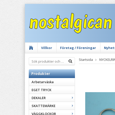
Villkor
Företag / Föreningar
Nyhet
Startsida
NYCKELRI
Produkter
Arbetarväska
EGET TRYCK
DEKALER
SKATTEMÄRKE
VÄGGKLOCKOR