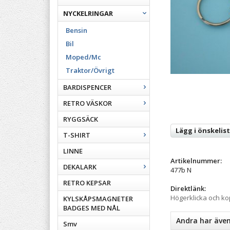
NYCKELRINGAR
Bensin
Bil
Moped/Mc
Traktor/Övrigt
BARDISPENCER
RETRO VÄSKOR
RYGGSÄCK
Lägg i önskelis
T-SHIRT
LINNE
Artikelnummer:
DEKALARK
477b N
RETRO KEPSAR
Direktlänk:
Högerklicka och k
KYLSKÅPSMAGNETER
BADGES MED NÅL
Andra har äve
Smv