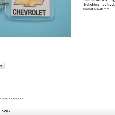
Nyckelring med tryck
format 60x40 mm
ta
opiera adressen
n köpt