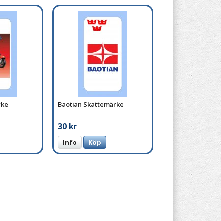
rke
Baotian Skattemärke
30 kr
Info
Köp