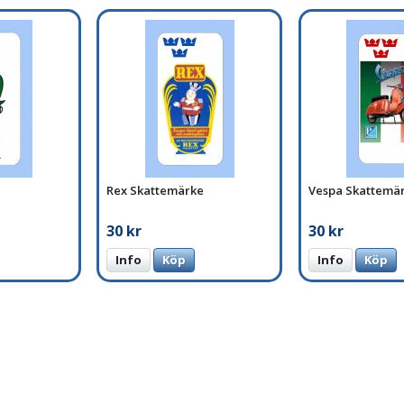
Rex Skattemärke
Vespa Skattemä
30 kr
30 kr
Info
Köp
Info
Köp