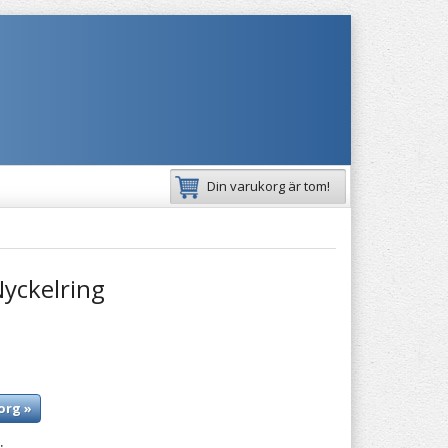
Din varukorg är tom!
Nyckelring
org »
: