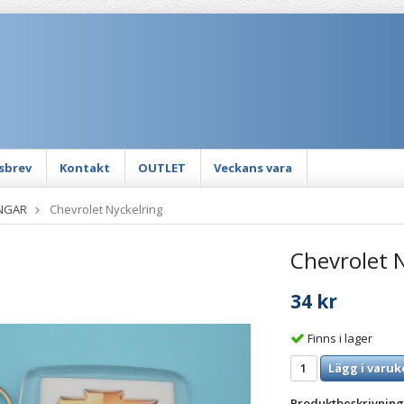
sbrev
Kontakt
OUTLET
Veckans vara
NGAR
Chevrolet Nyckelring
Chevrolet 
34 kr
Finns i lager
Lägg i varuk
Produktbeskrivning