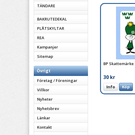
TÄNDARE
BAKRUTEDEKAL
PLÅTSKYLTAR
REA
Kampanjer
Sitemap
BP Skattemärke
Övrigt
30 kr
Företag / Föreningar
Info
Köp
Villkor
Nyheter
Nyhetsbrev
Länkar
Kontakt