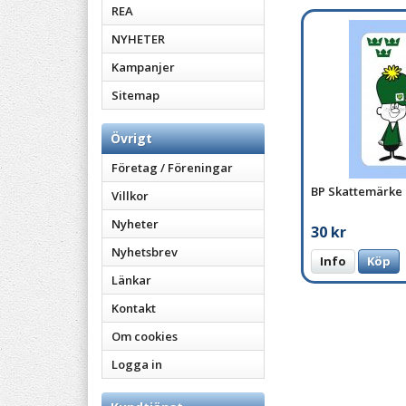
REA
NYHETER
Kampanjer
Sitemap
Övrigt
Företag / Föreningar
BP Skattemärke
Villkor
Nyheter
30 kr
Nyhetsbrev
Info
Köp
Länkar
Kontakt
Om cookies
Logga in