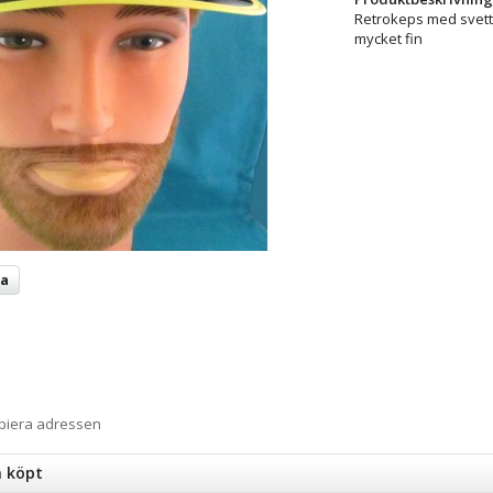
Retrokeps med svett
mycket fin
ta
opiera adressen
n köpt