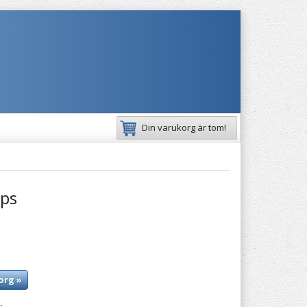
Din varukorg är tom!
eps
org »
: