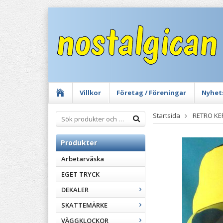
Villkor
Företag / Föreningar
Nyhet
Startsida
RETRO KE
Produkter
Arbetarväska
EGET TRYCK
DEKALER
SKATTEMÄRKE
VÄGGKLOCKOR