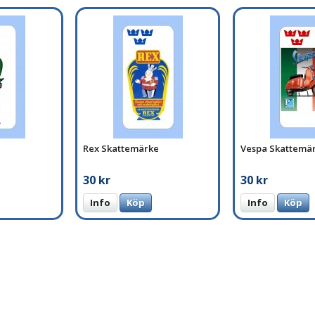
Rex Skattemärke
Vespa Skattemä
30 kr
30 kr
Info
Köp
Info
Köp