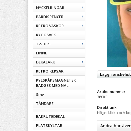
NYCKELRINGAR
BARDISPENCER
RETRO VÄSKOR
RYGGSÄCK
T-SHIRT
LINNE
DEKALARK
RETRO KEPSAR
Lägg i önskelis
KYLSKÅPSMAGNETER
BADGES MED NÅL
Artikelnummer:
Smv
760KE
TÄNDARE
Direktlänk:
Högerklicka och k
BAKRUTEDEKAL
PLÅTSKYLTAR
Andra har äve