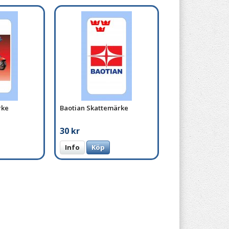
rke
Baotian Skattemärke
30 kr
Info
Köp