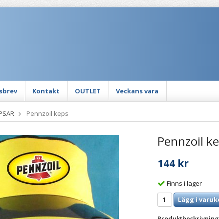
sbrev
Kontakt
OUTLET
Veckans vara
PSAR
Pennzoil keps
Pennzoil k
144 kr
Finns i lager
Lägg i varuk
Produktbeskrivning