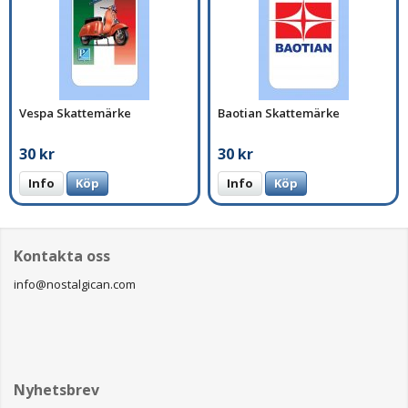
Vespa Skattemärke
Baotian Skattemärke
30 kr
30 kr
Info
Köp
Info
Köp
Kontakta oss
info@nostalgican.com
Nyhetsbrev