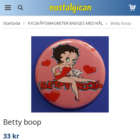
Startsida
KYLSKÅPSMAGNETER BADGES MED NÅL
Betty boop
Produkten har blivit
tillagd i varukorgen
Betty boop
33 kr