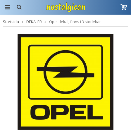
Startsida
DEKALER
Opel dekal, finns i 3 storlekar
Produkten har blivit
tillagd i varukorgen