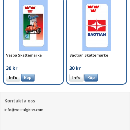
Vespa Skattemärke
Baotian Skattemärke
30 kr
30 kr
Info
Köp
Info
Köp
Kontakta oss
info@nostalgican.com