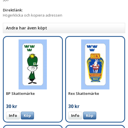
Direktlänk:
Högerklicka och kopiera adressen
Andra har även köpt
BP Skattemärke
Rex Skattemärke
30 kr
30 kr
Info
Köp
Info
Köp