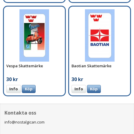
Vespa Skattemärke
Baotian Skattemärke
30 kr
30 kr
Info
Köp
Info
Köp
Kontakta oss
info@nostalgican.com