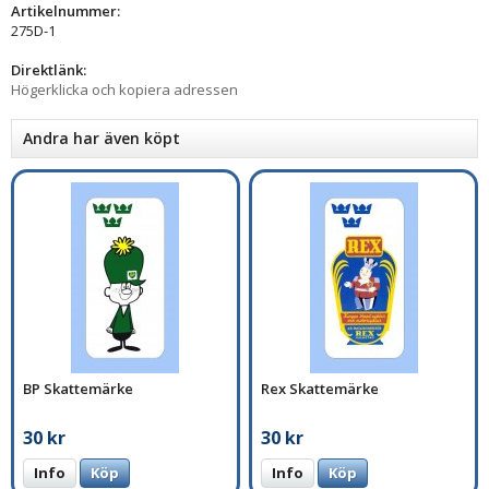
Artikelnummer:
275D-1
Direktlänk:
Högerklicka och kopiera adressen
Andra har även köpt
BP Skattemärke
Rex Skattemärke
30 kr
30 kr
Info
Köp
Info
Köp