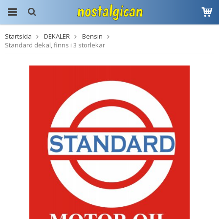
Startsida
DEKALER
Bensin
Produkten har blivit
Standard dekal, finns i 3 storlekar
tillagd i varukorgen