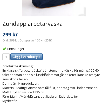
Zundapp arbetarväska
299 kr
Ord. 399 kr. Du sparar 100 kr (25%)
Finns i lager
Lägg i varukorg »
Produktbeskrivning:
En klassisk "arbetarväska" tjänstemanna-väska för män på 50-60-
talet där man hade sin lunchlåda/smörgåspaketet, kanske ombyte
som skor eller en
Denna är i Nyproduktion.
Material. Kraftig Canvas som tål fukt, handtag mm i läderimitation.
Mått: Höjd 46 cm bredd 35 cm
Färg: Marin-/Mörkblå canvas , ljusbrun läderdetaljer
Mycket fin