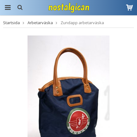
Startsida
Arbetarväska
Zundapp arbetarväska
Produkten har blivit
tillagd i varukorgen