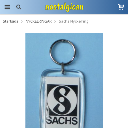
Startsida
NYCKELRINGAR
Sachs Nyckelring
Produkten har blivit
tillagd i varukorgen