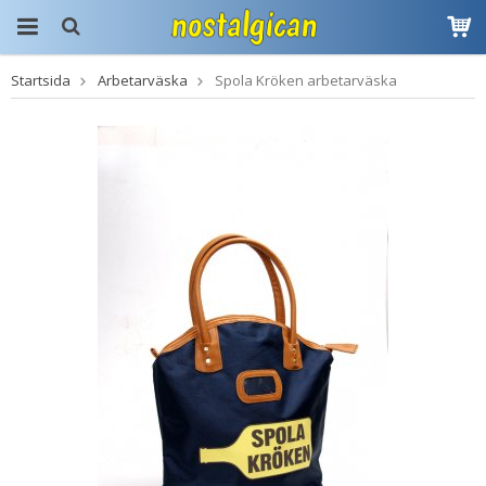
Startsida
Arbetarväska
Spola Kröken arbetarväska
Produkten har blivit
tillagd i varukorgen