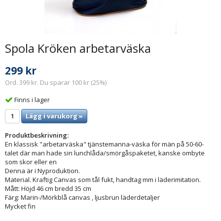
Spola Kröken arbetarväska
299 kr
Ord. 399 kr. Du sparar 100 kr (25%)
Finns i lager
Lägg i varukorg »
Produktbeskrivning:
En klassisk "arbetarväska" tjänstemanna-väska för män på 50-60-
talet där man hade sin lunchlåda/smörgåspaketet, kanske ombyte
som skor eller en
Denna är i Nyproduktion.
Material. Kraftig Canvas som tål fukt, handtag mm i läderimitation.
Mått: Höjd 46 cm bredd 35 cm
Färg: Marin-/Mörkblå canvas , ljusbrun läderdetaljer
Mycket fin