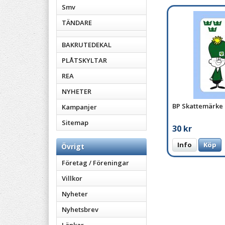
Smv
TÄNDARE
BAKRUTEDEKAL
PLÅTSKYLTAR
REA
NYHETER
BP Skattemärke
Kampanjer
Sitemap
30 kr
Info
Köp
Övrigt
Företag / Föreningar
Villkor
Nyheter
Nyhetsbrev