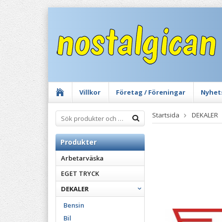
Villkor
Företag / Föreningar
Nyhet
Startsida
DEKALER
Produkter
Arbetarväska
EGET TRYCK
DEKALER
Bensin
Bil