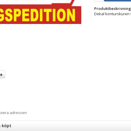
Produktbeskrivning
Dekal konturskuren fi
ta
opiera adressen
n köpt