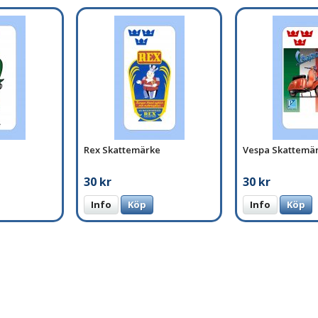
Rex Skattemärke
Vespa Skattemä
30 kr
30 kr
Info
Köp
Info
Köp