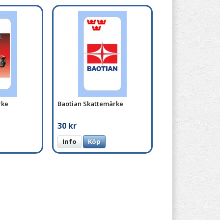
rke
Baotian Skattemärke
30 kr
Info
Köp