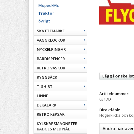
Moped/Mc
Traktor
övrigt
SKATTEMÄRKE
VÄGGKLOCKOR
NYCKELRINGAR
BARDISPENCER
RETRO VÄSKOR
Lägg i önskelis
RYGGSÄCK
T-SHIRT
Artikelnummer:
LINNE
631DD
DEKALARK
Direktlänk:
RETRO KEPSAR
Högerklicka och k
KYLSKÅPSMAGNETER
Andra har äve
BADGES MED NÅL