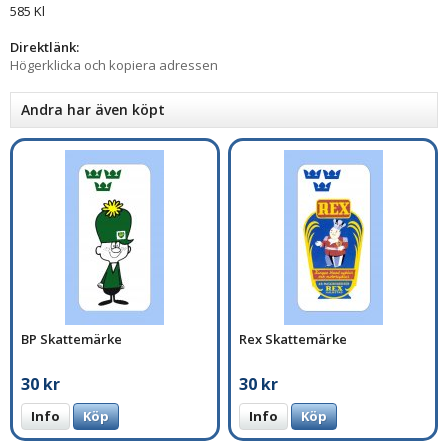
585 Kl
Direktlänk:
Högerklicka och kopiera adressen
Andra har även köpt
BP Skattemärke
Rex Skattemärke
30 kr
30 kr
Info
Köp
Info
Köp