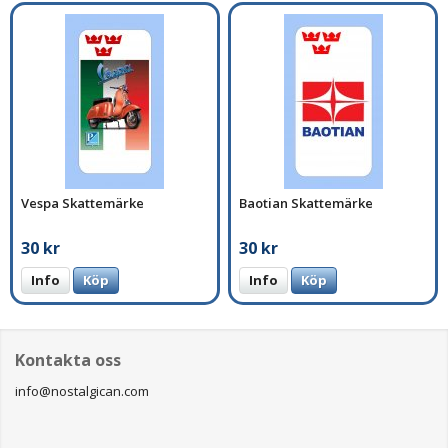
Vespa Skattemärke
Baotian Skattemärke
30 kr
30 kr
Info
Köp
Info
Köp
Kontakta oss
info@nostalgican.com