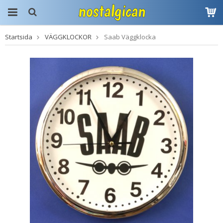
Startsida
VÄGGKLOCKOR
Saab Väggklocka
Produkten har blivit
tillagd i varukorgen