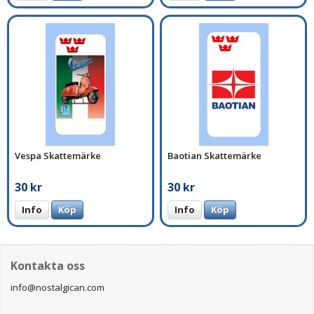
Vespa Skattemärke
Baotian Skattemärke
30 kr
30 kr
Info
Köp
Info
Köp
Kontakta oss
info@nostalgican.com