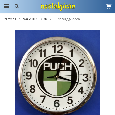
Startsida
VÄGGKLOCKOR
Puch Väggklocka
Produkten har blivit
tillagd i varukorgen