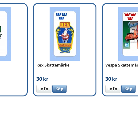
Rex Skattemärke
Vespa Skattemä
30 kr
30 kr
Info
Köp
Info
Köp