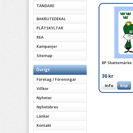
TÄNDARE
BAKRUTEDEKAL
PLÅTSKYLTAR
REA
Kampanjer
Sitemap
BP Skattemärke
Övrigt
30 kr
Företag / Föreningar
Info
Köp
Villkor
Nyheter
Nyhetsbrev
Länkar
Kontakt