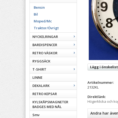
Bensin
Bil
Moped/Mc
Traktor/Övrigt
NYCKELRINGAR
BARDISPENCER
RETRO VÄSKOR
RYGGSÄCK
Lägg i önskelis
T-SHIRT
LINNE
Artikelnummer:
DEKALARK
2132KL
RETRO KEPSAR
Direktlänk:
Högerklicka och k
KYLSKÅPSMAGNETER
BADGES MED NÅL
Andra har äve
Smv