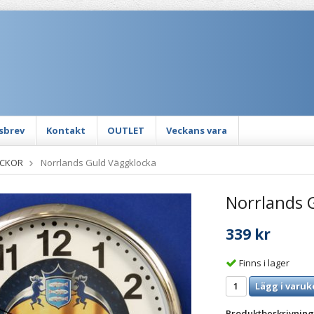
sbrev
Kontakt
OUTLET
Veckans vara
CKOR
Norrlands Guld Väggklocka
Norrlands 
339 kr
Finns i lager
Lägg i varuk
Produktbeskrivning