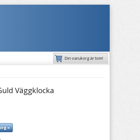
Din varukorg är tom!
Guld Väggklocka
org »
: