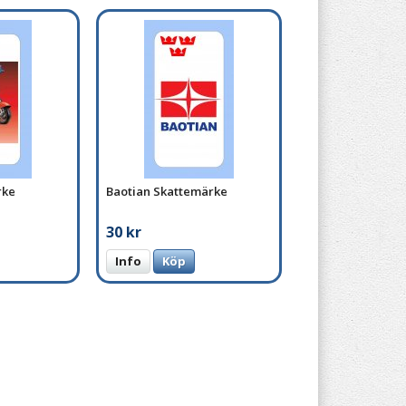
rke
Baotian Skattemärke
30 kr
Info
Köp