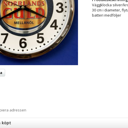
Väggklocka silver/kr
30 cm i diameter, fly
batteri medföljer
ta
opiera adressen
n köpt