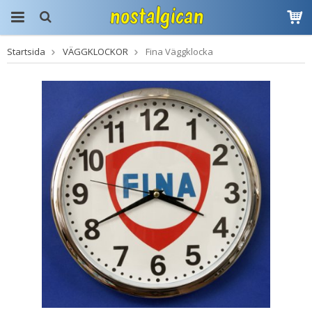
Startsida
VÄGGKLOCKOR
Fina Väggklocka
Produkten har blivit
tillagd i varukorgen