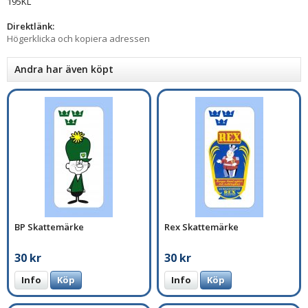
195KL
Direktlänk:
Högerklicka och kopiera adressen
Andra har även köpt
BP Skattemärke
Rex Skattemärke
30 kr
30 kr
Info
Köp
Info
Köp