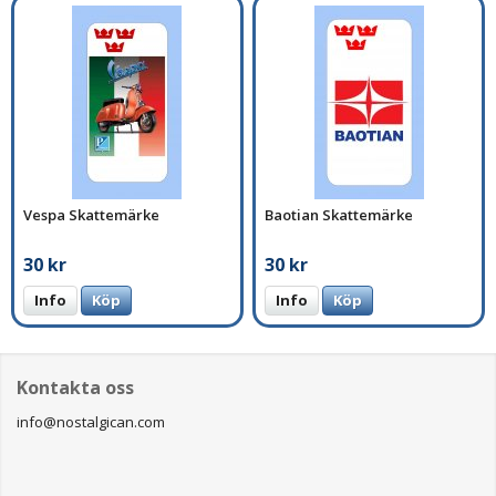
Vespa Skattemärke
Baotian Skattemärke
30 kr
30 kr
Info
Köp
Info
Köp
Kontakta oss
info@nostalgican.com