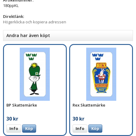
Artikelnummer:
180ppKL
Direktlänk:
Högerklicka och kopiera adressen
Andra har även köpt
BP Skattemärke
Rex Skattemärke
30 kr
30 kr
Info
Köp
Info
Köp