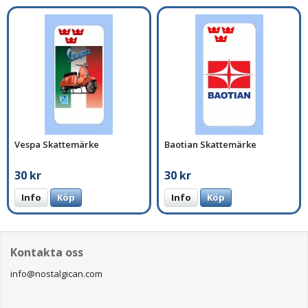
Vespa Skattemärke
Baotian Skattemärke
30 kr
30 kr
Info
Köp
Info
Köp
Kontakta oss
info@nostalgican.com