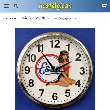
Startsida
VÄGGKLOCKOR
Esso Väggklocka
Produkten har blivit
tillagd i varukorgen