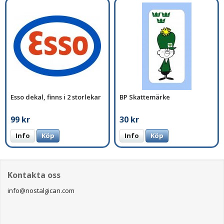
Esso dekal, finns i 2 storlekar
BP Skattemärke
99 kr
30 kr
Info
Köp
Info
Köp
Kontakta oss
info@nostalgican.com