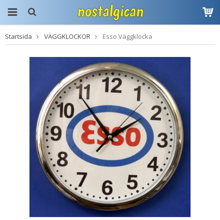
Startsida
VÄGGKLOCKOR
Esso Väggklocka
Produkten har blivit
tillagd i varukorgen