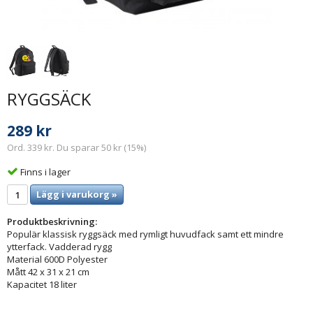
RYGGSÄCK
289 kr
Ord. 339 kr. Du sparar 50 kr (15%)
Finns i lager
Lägg i varukorg »
Produktbeskrivning:
Populär klassisk ryggsäck med rymligt huvudfack samt ett mindre
ytterfack. Vadderad rygg
Material 600D Polyester
Mått 42 x 31 x 21 cm
Kapacitet 18 liter