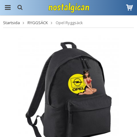
Startsida
RYGGSÄCK
Opel Ryggsäck
Produkten har blivit
tillagd i varukorgen