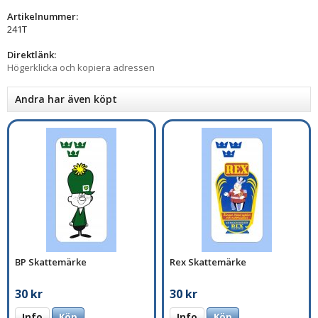
Artikelnummer:
241T
Direktlänk:
Högerklicka och kopiera adressen
Andra har även köpt
BP Skattemärke
Rex Skattemärke
30 kr
30 kr
Info
Köp
Info
Köp