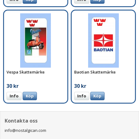
Vespa Skattemärke
Baotian Skattemärke
30 kr
30 kr
Info
Köp
Info
Köp
Kontakta oss
info@nostalgican.com