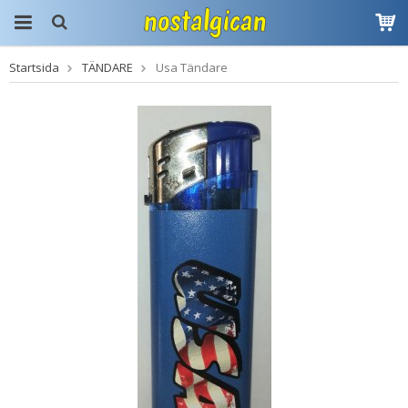
Startsida
TÄNDARE
Usa Tändare
Produkten har blivit
tillagd i varukorgen