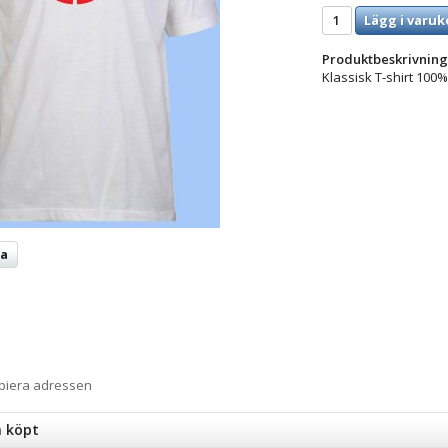
Lägg i varuk
Produktbeskrivning
Klassisk T-shirt 100%
ta
opiera adressen
n köpt