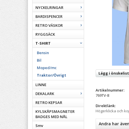
NYCKELRINGAR
BARDISPENCER
RETRO VÄSKOR
RYGGSÄCK
T-SHIRT
Bensin
Bil
Moped/mc
Lägg i önskelis
Traktor/Övrigt
LINNE
Artikelnummer:
DEKALARK
769TV-8
RETRO KEPSAR
Direktlänk:
Högerklicka och k
KYLSKÅPSMAGNETER
BADGES MED NÅL
Andra har äve
Smv