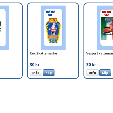
Rex Skattemärke
Vespa Skattemä
30 kr
30 kr
Info
Köp
Info
Köp