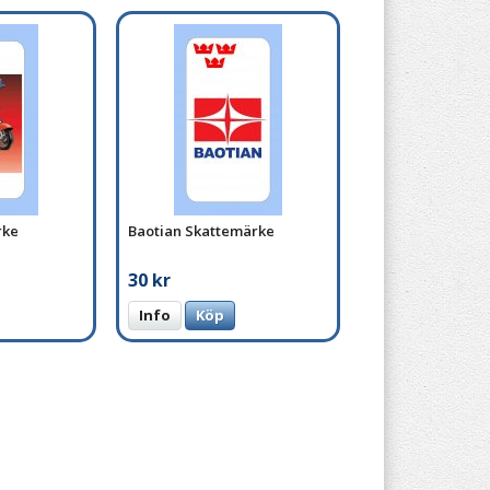
rke
Baotian Skattemärke
30 kr
Info
Köp