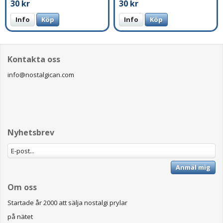
30 kr
30 kr
Info
Köp
Info
Köp
Kontakta oss
info@nostalgican.com
Nyhetsbrev
Anmäl mig
Om oss
Startade år 2000 att sälja nostalgi prylar
på nätet