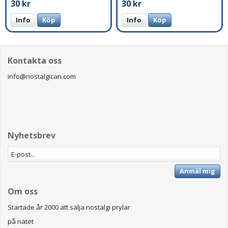
30 kr
30 kr
Info
Köp
Info
Köp
Kontakta oss
info@nostalgican.com
Nyhetsbrev
Anmäl mig
Om oss
Startade år 2000 att sälja nostalgi prylar
på nätet