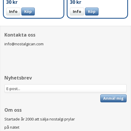
30 kr
30 kr
Info
Köp
Info
Köp
Kontakta oss
info@nostalgican.com
Nyhetsbrev
Anmäl mig
Om oss
Startade år 2000 att sälja nostalgi prylar
på nätet