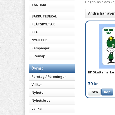
Högerklicka och k
TÄNDARE
Andra har äve
BAKRUTEDEKAL
PLÅTSKYLTAR
REA
NYHETER
Kampanjer
Sitemap
Övrigt
BP Skattemärke
Företag / Föreningar
30 kr
Villkor
Info
Köp
Nyheter
Nyhetsbrev
Länkar