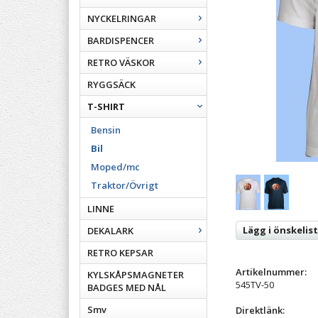
NYCKELRINGAR
BARDISPENCER
RETRO VÄSKOR
RYGGSÄCK
T-SHIRT
Bensin
Bil
Moped/mc
Traktor/Övrigt
LINNE
Lägg i önskelis
DEKALARK
RETRO KEPSAR
Artikelnummer:
KYLSKÅPSMAGNETER
545TV-50
BADGES MED NÅL
Smv
Direktlänk: