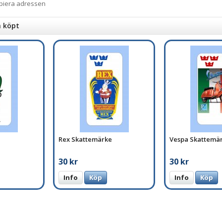
opiera adressen
n köpt
Rex Skattemärke
Vespa Skattemä
30 kr
30 kr
Info
Köp
Info
Köp