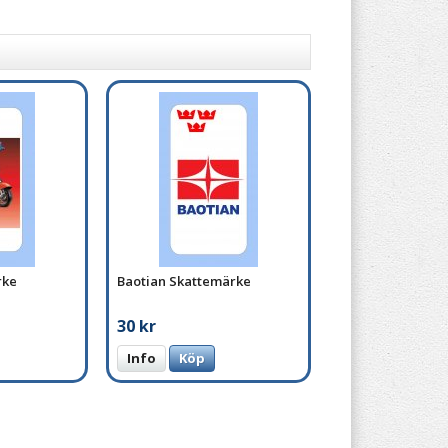
rke
Baotian Skattemärke
30 kr
Info
Köp