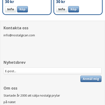
30 kr
30 kr
Info
Köp
Info
Köp
Kontakta oss
info@nostalgican.com
Nyhetsbrev
Anmäl mig
Om oss
Startade år 2000 att sälja nostalgi prylar
på nätet