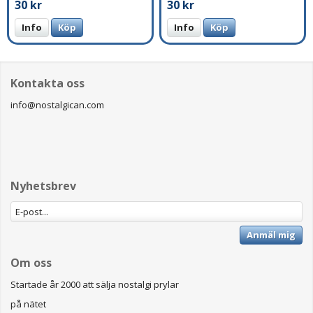
30 kr
30 kr
Info
Köp
Info
Köp
Kontakta oss
info@nostalgican.com
Nyhetsbrev
Anmäl mig
Om oss
Startade år 2000 att sälja nostalgi prylar
på nätet