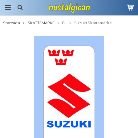
Startsida
SKATTEMÄRKE
Bil
Suzuki Skattemärke
Produkten har blivit
tillagd i varukorgen