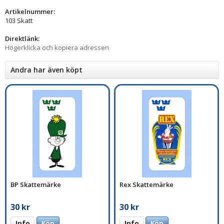
Artikelnummer:
103 Skatt
Direktlänk:
Högerklicka och kopiera adressen
Andra har även köpt
BP Skattemärke
Rex Skattemärke
30 kr
30 kr
Info
Köp
Info
Köp