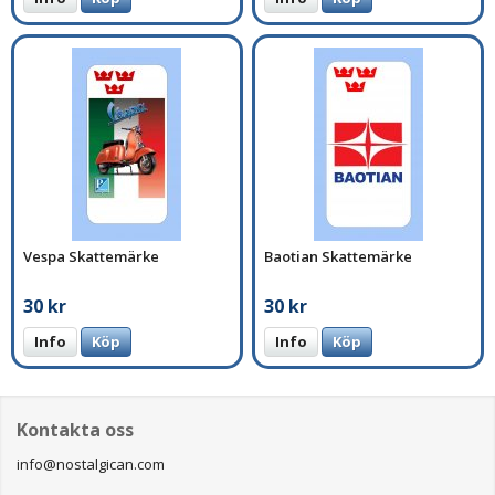
Vespa Skattemärke
Baotian Skattemärke
30 kr
30 kr
Info
Köp
Info
Köp
Kontakta oss
info@nostalgican.com