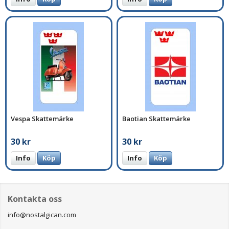
Vespa Skattemärke
Baotian Skattemärke
30 kr
30 kr
Info
Köp
Info
Köp
Kontakta oss
info@nostalgican.com