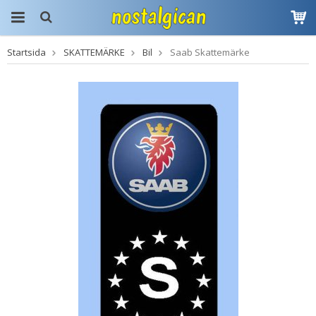
Startsida
SKATTEMÄRKE
Bil
Saab Skattemärke
Produkten har blivit
tillagd i varukorgen