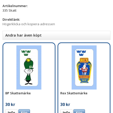
Artikelnummer:
335 Skatt
Direktlänk:
Högerklicka och kopiera adressen
Andra har även köpt
BP Skattemärke
Rex Skattemärke
30 kr
30 kr
Info
Köp
Info
Köp