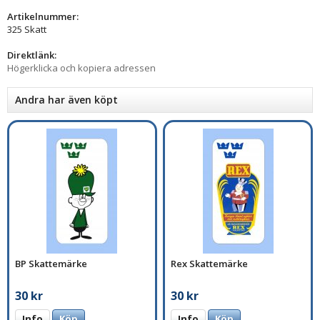
Artikelnummer:
325 Skatt
Direktlänk:
Högerklicka och kopiera adressen
Andra har även köpt
BP Skattemärke
Rex Skattemärke
30 kr
30 kr
Info
Köp
Info
Köp