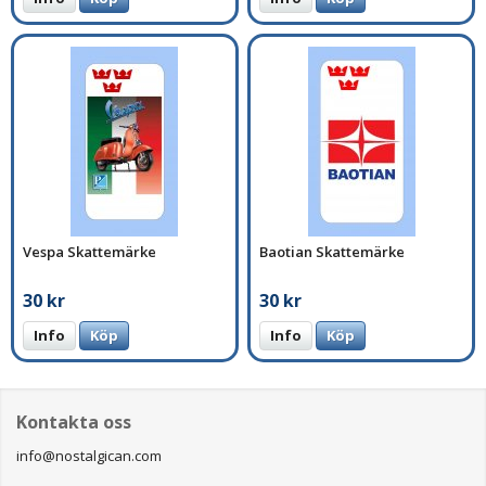
Vespa Skattemärke
Baotian Skattemärke
30 kr
30 kr
Info
Köp
Info
Köp
Kontakta oss
info@nostalgican.com