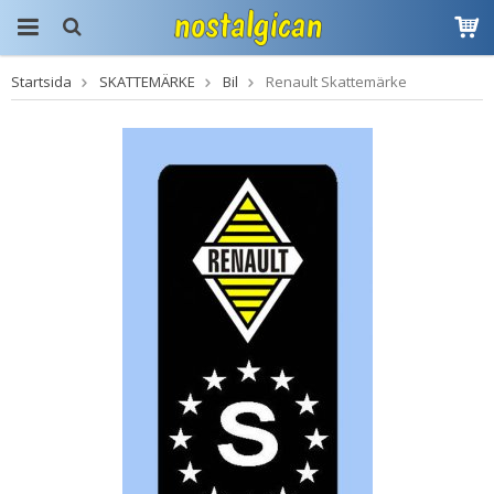
Startsida
SKATTEMÄRKE
Bil
Renault Skattemärke
Produkten har blivit
tillagd i varukorgen