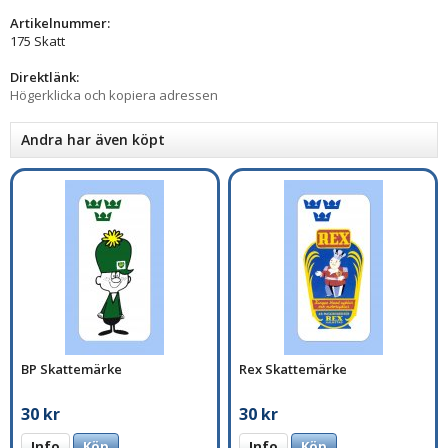
Artikelnummer:
175 Skatt
Direktlänk:
Högerklicka och kopiera adressen
Andra har även köpt
BP Skattemärke
Rex Skattemärke
30 kr
30 kr
Info
Köp
Info
Köp