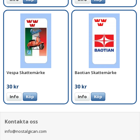
Vespa Skattemärke
Baotian Skattemärke
30 kr
30 kr
Info
Köp
Info
Köp
Kontakta oss
info@nostalgican.com