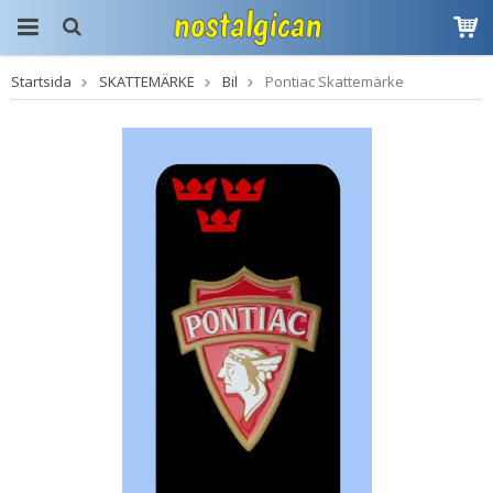
Startsida
SKATTEMÄRKE
Bil
Pontiac Skattemärke
Produkten har blivit
tillagd i varukorgen