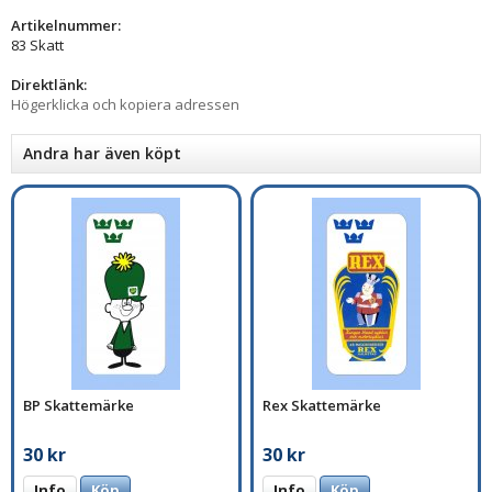
Artikelnummer:
83 Skatt
Direktlänk:
Högerklicka och kopiera adressen
Andra har även köpt
BP Skattemärke
Rex Skattemärke
30 kr
30 kr
Info
Köp
Info
Köp