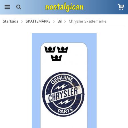
Startsida
SKATTEMÄRKE
Bil
Chrysler Skattemärke
Produkten har blivit
tillagd i varukorgen