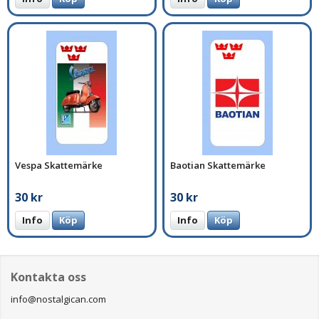
Vespa Skattemärke
Baotian Skattemärke
30 kr
30 kr
Info
Köp
Info
Köp
Kontakta oss
info@nostalgican.com