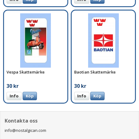
Vespa Skattemärke
Baotian Skattemärke
30 kr
30 kr
Info
Köp
Info
Köp
Kontakta oss
info@nostalgican.com