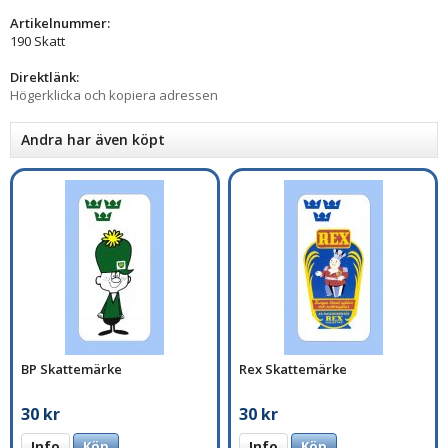
Artikelnummer:
190 Skatt
Direktlänk:
Högerklicka och kopiera adressen
Andra har även köpt
BP Skattemärke
Rex Skattemärke
30 kr
30 kr
Info
Köp
Info
Köp