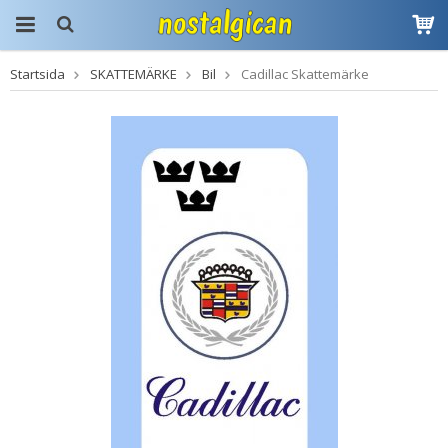
Startsida
SKATTEMÄRKE
Bil
Cadillac Skattemärke
Produkten har blivit
tillagd i varukorgen