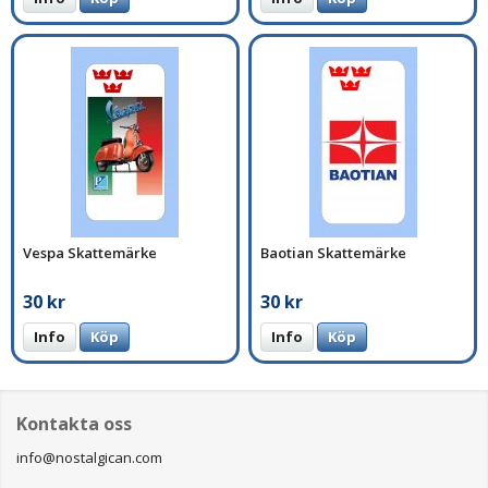
Vespa Skattemärke
Baotian Skattemärke
30 kr
30 kr
Info
Köp
Info
Köp
Kontakta oss
info@nostalgican.com