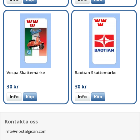
Vespa Skattemärke
Baotian Skattemärke
30 kr
30 kr
Info
Köp
Info
Köp
Kontakta oss
info@nostalgican.com