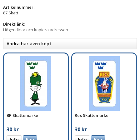
Artikelnummer:
87 Skatt
Direktlänk:
Högerklicka och kopiera adressen
Andra har även köpt
BP Skattemärke
Rex Skattemärke
30 kr
30 kr
Info
Köp
Info
Köp