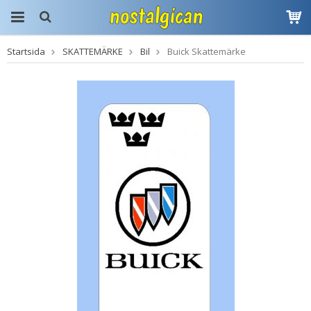
Startsida
SKATTEMÄRKE
Bil
Buick Skattemärke
Produkten har blivit
tillagd i varukorgen