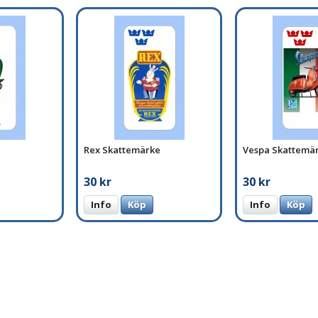
Rex Skattemärke
Vespa Skattemä
30 kr
30 kr
Info
Köp
Info
Köp