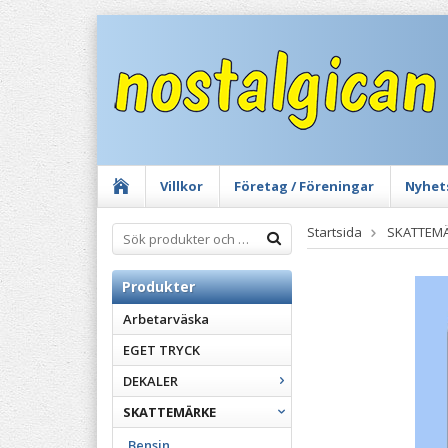
Villkor
Företag / Föreningar
Nyhet
Startsida
SKATTEM
Produkter
Arbetarväska
EGET TRYCK
DEKALER
SKATTEMÄRKE
Bensin