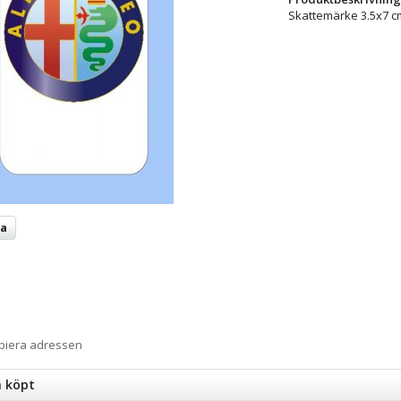
Skattemärke 3.5x7 c
ta
opiera adressen
n köpt