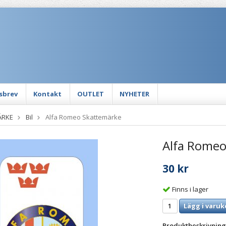
sbrev
Kontakt
OUTLET
NYHETER
ÄRKE
Bil
Alfa Romeo Skattemärke
Alfa Romeo
30 kr
Finns i lager
Lägg i varuk
Produktbeskrivning