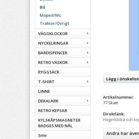
Bil
Moped/Mc
Traktor/Övrigt
VÄGGKLOCKOR
NYCKELRINGAR
BARDISPENCER
RETRO VÄSKOR
RYGGSÄCK
Lägg i önskelis
T-SHIRT
LINNE
Artikelnummer:
DEKALARK
77 Skatt
RETRO KEPSAR
Direktlänk:
Högerklicka och k
KYLSKÅPSMAGNETER
BADGES MED NÅL
Andra har äve
Smv