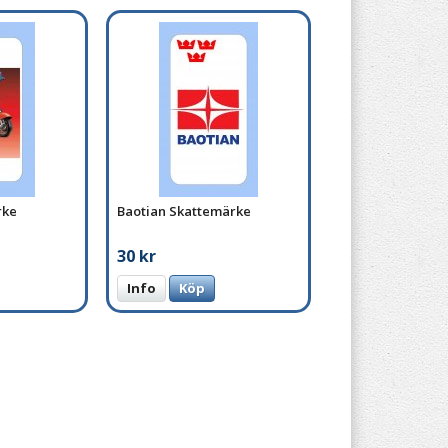
rke
Baotian Skattemärke
30 kr
Info
Köp