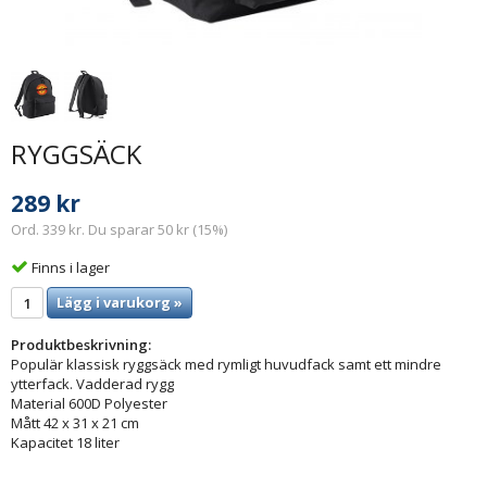
RYGGSÄCK
289 kr
Ord. 339 kr. Du sparar 50 kr (15%)
Finns i lager
Lägg i varukorg »
Produktbeskrivning:
Populär klassisk ryggsäck med rymligt huvudfack samt ett mindre
ytterfack. Vadderad rygg
Material 600D Polyester
Mått 42 x 31 x 21 cm
Kapacitet 18 liter