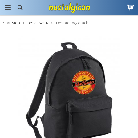
Startsida
RYGGSÄCK
Desoto Ryggsäck
Produkten har blivit
tillagd i varukorgen