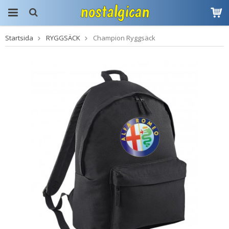
Startsida
RYGGSÄCK
Champion Ryggsäck
Produkten har blivit
tillagd i varukorgen