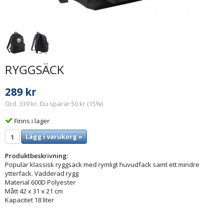
RYGGSÄCK
289 kr
Ord. 339 kr. Du sparar 50 kr (15%)
Finns i lager
Lägg i varukorg »
Produktbeskrivning:
Populär klassisk ryggsäck med rymligt huvudfack samt ett mindre
ytterfack. Vadderad rygg
Material 600D Polyester
Mått 42 x 31 x 21 cm
Kapacitet 18 liter