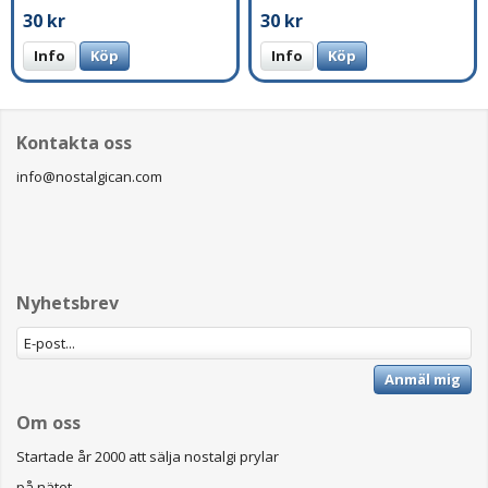
30 kr
30 kr
Info
Köp
Info
Köp
Kontakta oss
info@nostalgican.com
Nyhetsbrev
Anmäl mig
Om oss
Startade år 2000 att sälja nostalgi prylar
på nätet