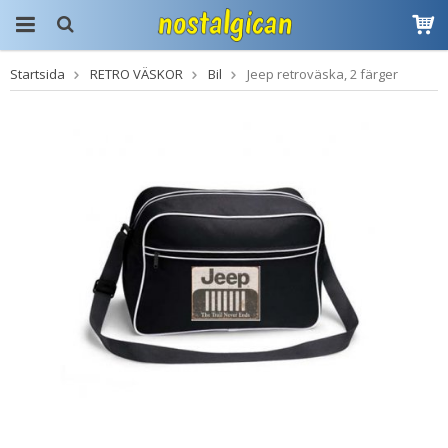
Startsida
RETRO VÄSKOR
Bil
Jeep retroväska, 2 färger
Produkten har blivit
tillagd i varukorgen