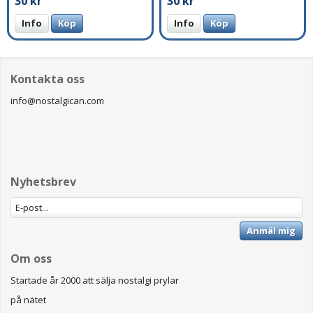
30 kr
30 kr
Info
Köp
Info
Köp
Kontakta oss
info@nostalgican.com
Nyhetsbrev
Anmäl mig
Om oss
Startade år 2000 att sälja nostalgi prylar
på nätet