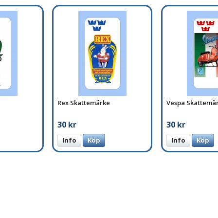
Rex Skattemärke
Vespa Skattemä
30 kr
30 kr
Info
Köp
Info
Köp