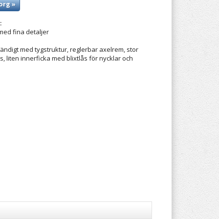
org »
:
 med fina detaljer
vändigt med tygstruktur, reglerbar axelrem, stor
s, liten innerficka med blixtlås för nycklar och