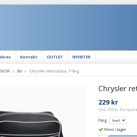
sbrev
Kontakt
OUTLET
NYHETER
ÄSKOR
Bil
Chrysler retroväska, 1 färg
Chrysler re
229 kr
Ord. 339 kr. Du spara
Färg
Finns i lager