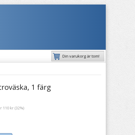
Din varukorg är tom!
troväska, 1 färg
r 110 kr (32%)