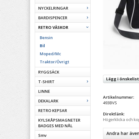
NYCKELRINGAR
BARDISPENCER
RETRO VÄSKOR
Bensin
Bil
Moped/Mc
Traktor/Övrigt
RYGGSÄCK
Lägg i önskelis
T-SHIRT
LINNE
Artikelnummer:
DEKALARK
493BVS
RETRO KEPSAR
Direktlänk:
Högerklicka och k
KYLSKÅPSMAGNETER
BADGES MED NÅL
Andra har äve
Smv