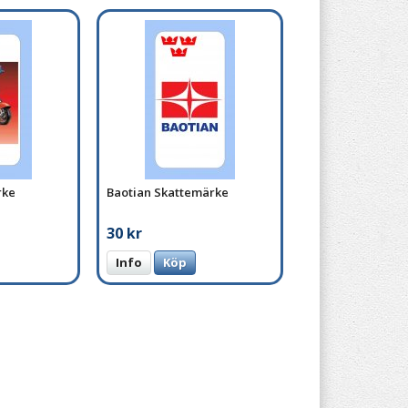
rke
Baotian Skattemärke
30 kr
Info
Köp