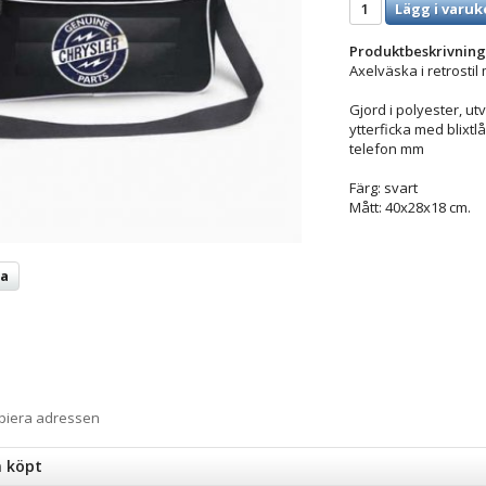
Lägg i varuk
Produktbeskrivning
Axelväska i retrostil
Gjord i polyester, ut
ytterficka med blixtlå
telefon mm
Färg: svart
Mått: 40x28x18 cm.
ta
opiera adressen
n köpt