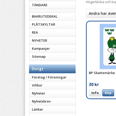
Högerklicka och k
TÄNDARE
Andra har äve
BAKRUTEDEKAL
PLÅTSKYLTAR
REA
NYHETER
Kampanjer
Sitemap
Övrigt
BP Skattemärke
Företag / Föreningar
30 kr
Villkor
Info
Köp
Nyheter
Nyhetsbrev
Länkar