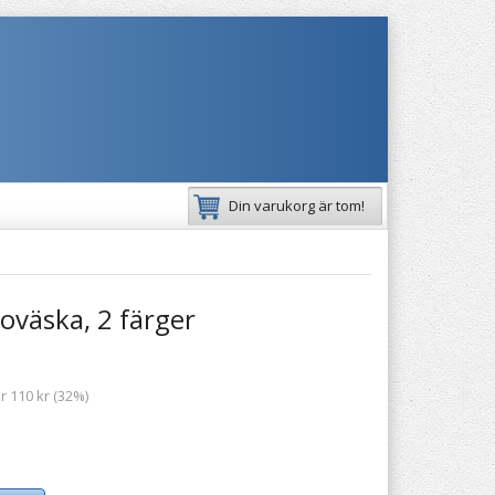
Din varukorg är tom!
oväska, 2 färger
r 110 kr (32%)