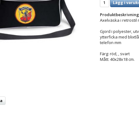
Lägg i varuk
Produktbeskrivning
Axelväska i retrostil
Gjord i polyester, ut
ytterficka med blixtlå
telefon mm
Färg: röd, , svart
Mått: 40x28x18 cm.
ta