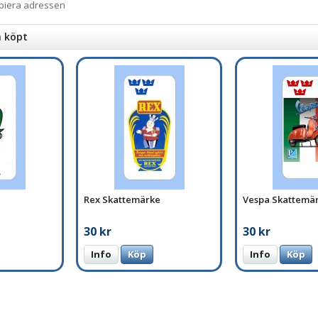
opiera adressen
n köpt
Rex Skattemärke
Vespa Skattemä
30 kr
30 kr
Info
Köp
Info
Köp