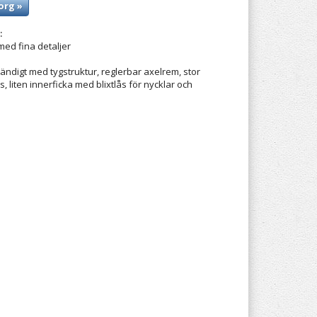
org »
:
 med fina detaljer
vändigt med tygstruktur, reglerbar axelrem, stor
s, liten innerficka med blixtlås för nycklar och