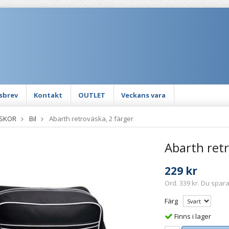
sbrev
Kontakt
OUTLET
Veckans vara
ÄSKOR
Bil
Abarth retroväska, 2 färger
Abarth retr
229 kr
Ord. 339 kr. Du spara
Färg
Finns i lager