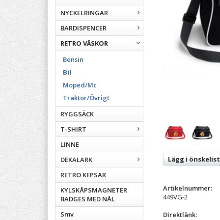
NYCKELRINGAR
BARDISPENCER
RETRO VÄSKOR
Bensin
Bil
Moped/Mc
Traktor/Övrigt
RYGGSÄCK
T-SHIRT
LINNE
Lägg i önskelis
DEKALARK
RETRO KEPSAR
Artikelnummer:
KYLSKÅPSMAGNETER
449VG-2
BADGES MED NÅL
Smv
Direktlänk: