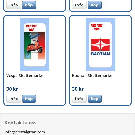
Info
Köp
Info
Köp
Vespa Skattemärke
Baotian Skattemärke
30 kr
30 kr
Info
Köp
Info
Köp
Kontakta oss
info@nostalgican.com