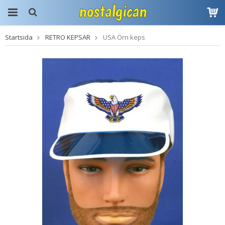
Startsida
RETRO KEPSAR
USA Örn keps
Produkten har blivit
tillagd i varukorgen