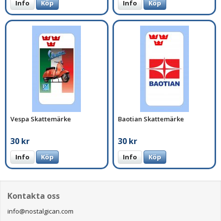
Info
Köp
Info
Köp
Vespa Skattemärke
Baotian Skattemärke
30 kr
30 kr
Info
Köp
Info
Köp
Kontakta oss
info@nostalgican.com