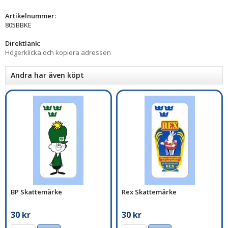
Artikelnummer:
805BBKE
Direktlänk:
Högerklicka och kopiera adressen
Andra har även köpt
BP Skattemärke
Rex Skattemärke
30 kr
30 kr