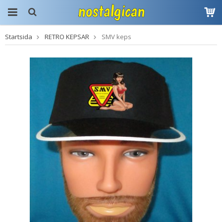
Startsida
RETRO KEPSAR
SMV keps
Produkten har blivit
tillagd i varukorgen