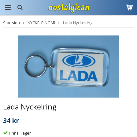
Startsida
NYCKELRINGAR
Lada Nyckelring
Produkten har blivit
tillagd i varukorgen
Lada Nyckelring
34 kr
Finns i lager