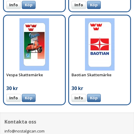
Info
Köp
Info
Köp
Vespa Skattemärke
Baotian Skattemärke
30 kr
30 kr
Info
Köp
Info
Köp
Kontakta oss
info@nostalgican.com