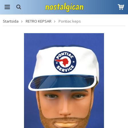
Startsida
RETRO KEPSAR
Pontiac keps
Produkten har blivit
tillagd i varukorgen