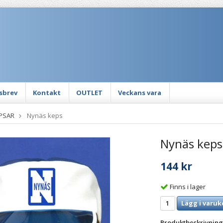
sbrev
Kontakt
OUTLET
Veckans vara
PSAR
Nynäs keps
Nynäs keps
144 kr
Finns i lager
Lägg i varuk
Produktbeskrivning