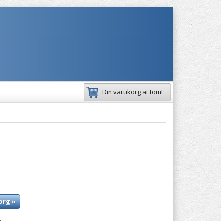
Din varukorg är tom!
org »
: