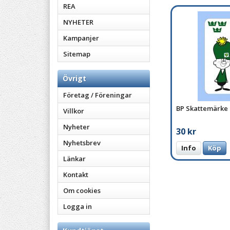
REA
NYHETER
Kampanjer
Sitemap
Övrigt
Företag / Föreningar
BP Skattemärke
Villkor
Nyheter
30 kr
Nyhetsbrev
Info
Köp
Länkar
Kontakt
Om cookies
Logga in