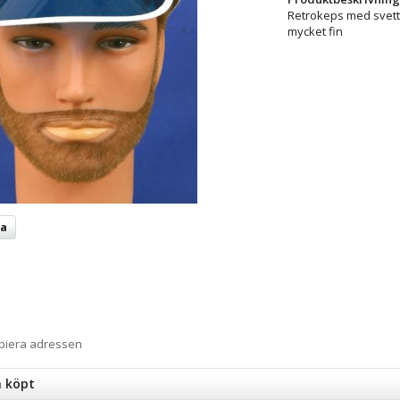
Retrokeps med svett
mycket fin
ta
opiera adressen
n köpt