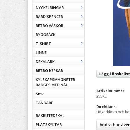
NYCKELRINGAR
BARDISPENCER
RETRO VÄSKOR
RYGGSÄCK
T-SHIRT
LINNE
DEKALARK
RETRO KEPSAR
Lägg i önskelis
KYLSKÅPSMAGNETER
BADGES MED NÅL
Artikelnummer:
Smv
255KE
TÄNDARE
Direktlänk:
Högerklicka och k
BAKRUTEDEKAL
PLÅTSKYLTAR
Andra har äve