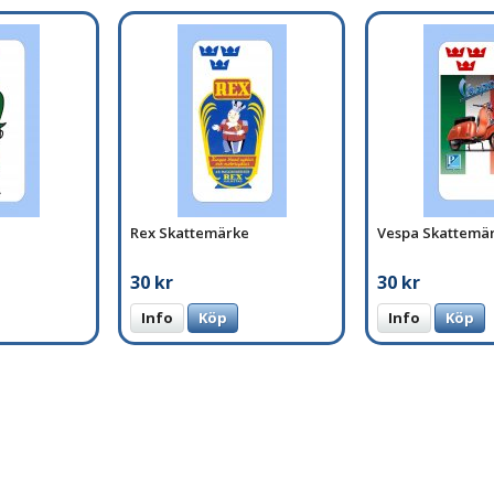
Rex Skattemärke
Vespa Skattemä
30 kr
30 kr
Info
Köp
Info
Köp