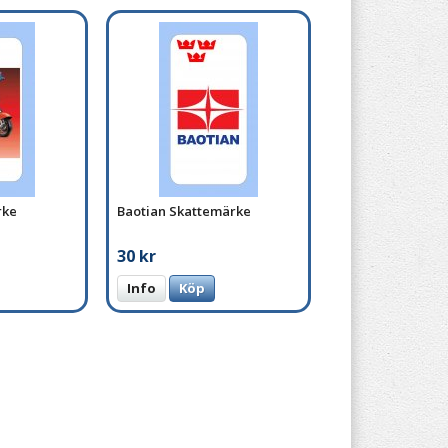
rke
Baotian Skattemärke
30 kr
Info
Köp