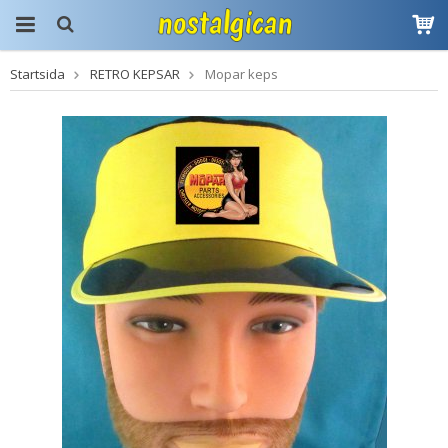
Startsida
RETRO KEPSAR
Mopar keps
Produkten har blivit
tillagd i varukorgen