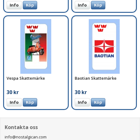
Info
Köp
Info
Köp
Vespa Skattemärke
Baotian Skattemärke
30 kr
30 kr
Info
Köp
Info
Köp
Kontakta oss
info@nostalgican.com