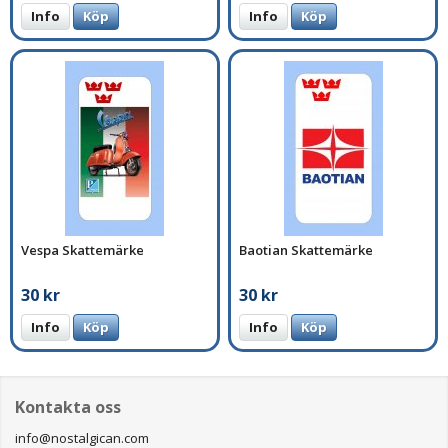
Info
Köp
Info
Köp
Vespa Skattemärke
Baotian Skattemärke
30 kr
30 kr
Info
Köp
Info
Köp
Kontakta oss
info@nostalgican.com