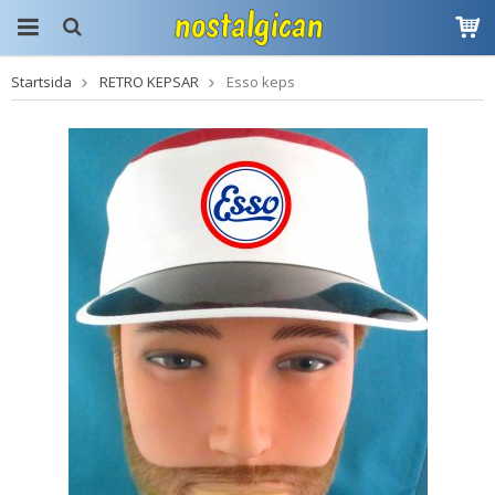
Startsida
RETRO KEPSAR
Esso keps
Produkten har blivit
tillagd i varukorgen