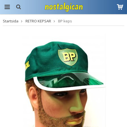
Startsida
RETRO KEPSAR
BP keps
Produkten har blivit
tillagd i varukorgen