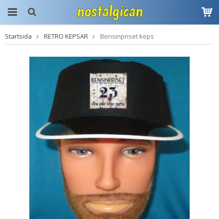
Startsida
RETRO KEPSAR
Bensinpriset keps
Produkten har blivit
tillagd i varukorgen