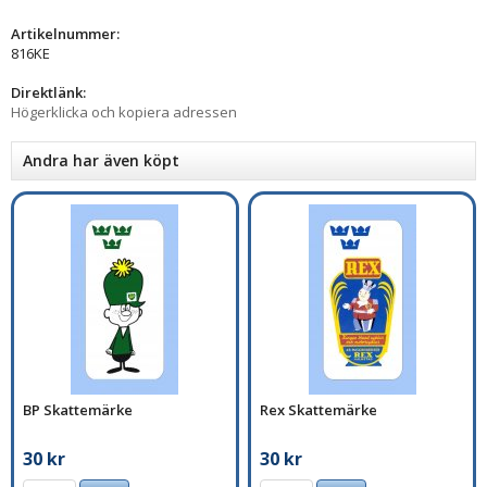
Artikelnummer:
816KE
Direktlänk:
Högerklicka och kopiera adressen
Andra har även köpt
BP Skattemärke
Rex Skattemärke
30 kr
30 kr