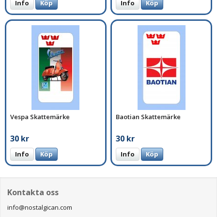
Info
Köp
Info
Köp
Vespa Skattemärke
Baotian Skattemärke
30 kr
30 kr
Info
Köp
Info
Köp
Kontakta oss
info@nostalgican.com